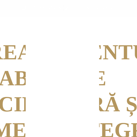
+40 730 519 590
contact@elitemedicale.ro
EVENIMENTE MEDICALE
GALA ELITELOR MEDICALE
FSTM
EA PACIENT
LABORARE
CIPLINARĂ Ș
ENT INTEG