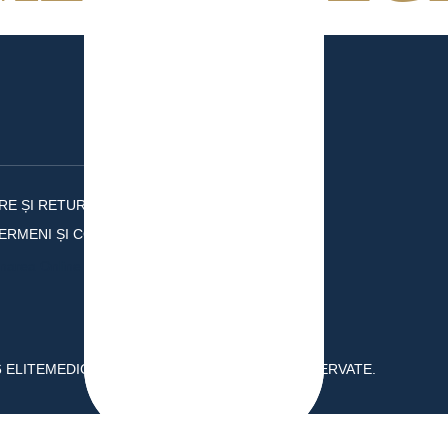
ARE ȘI RETUR
ERMENI ȘI CONDIȚII
 ELITEMEDICALE.RO. TOATE DREPTURILE REZERVATE.